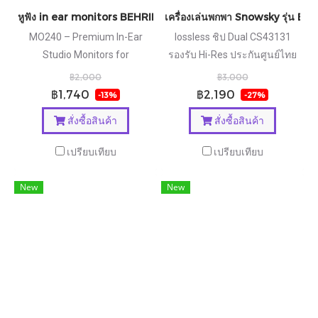
หูฟัง in ear monitors BEHRINGER รุ่น MO240
เครื่องเล่นพกพา Snowsky รุ่น Ec
MO240 – Premium In-Ear
lossless ชิป Dual CS43131
Studio Monitors for
รองรับ Hi-Res ประกันศูนย์ไทย
Professionals
฿2,000
฿3,000
฿1,740
฿2,190
-13%
-27%
สั่งซื้อสินค้า
สั่งซื้อสินค้า
เปรียบเทียบ
เปรียบเทียบ
New
New