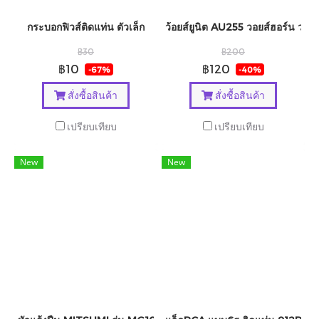
กระบอกฟิวส์ติดแท่น ตัวเล็ก
ว้อยส์ยูนิต AU255 วอยส์ฮอร์น วอยส
฿30
฿200
฿10
฿120
-67%
-40%
สั่งซื้อสินค้า
สั่งซื้อสินค้า
เปรียบเทียบ
เปรียบเทียบ
New
New