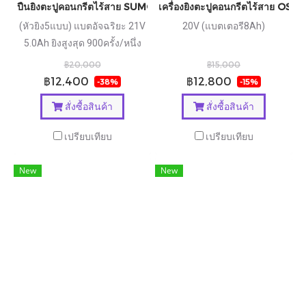
ปืนยิงตะปูคอนกรีตไร้สาย SUMO รุ่น CN27
เครื่องยิงตะปูคอนกรีตไร้สาย OS
(หัวยิง5แบบ) แบตอัจฉริยะ 21V
20V (แบตเตอรี8Ah)
5.0Ah ยิงสูงสุด 900ครั้ง/หนึ่ง
ชาร์จ
฿20,000
฿15,000
฿12,400
฿12,800
-38%
-15%
สั่งซื้อสินค้า
สั่งซื้อสินค้า
เปรียบเทียบ
เปรียบเทียบ
New
New