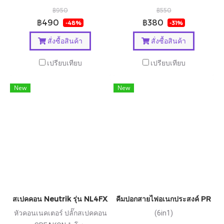
฿950
฿550
฿490
฿380
-48%
-31%
สั่งซื้อสินค้า
สั่งซื้อสินค้า
เปรียบเทียบ
เปรียบเทียบ
New
New
สเปคคอน Neutrik รุ่น NL4FXX-W-L
คีมปอกสายไฟอเนกประสงค์ PRO'SK
หัวคอนเนคเตอร์ ปลั๊กสเปคคอน
(6in1)