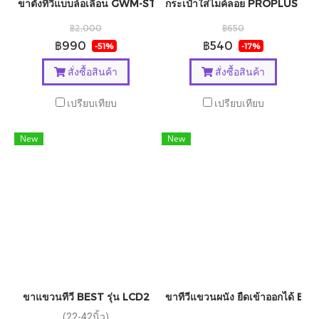
ขาตั้งทีวีแบบล้อเลื่อน GWM-ST01 (ขนาด32-70นิ้ว)
กระเป๋าใส่ไมค์ลอย PROPLUS รุ่น 
฿2,000
฿650
฿990
฿540
-51%
-17%
สั่งซื้อสินค้า
สั่งซื้อสินค้า
เปรียบเทียบ
เปรียบเทียบ
New
New
ขาแขวนทีวี BEST รุ่น LCD2
ขาทีวีแขวนผนัง ยืดเข้าออกได้ BES
(22-42นิ้ว)