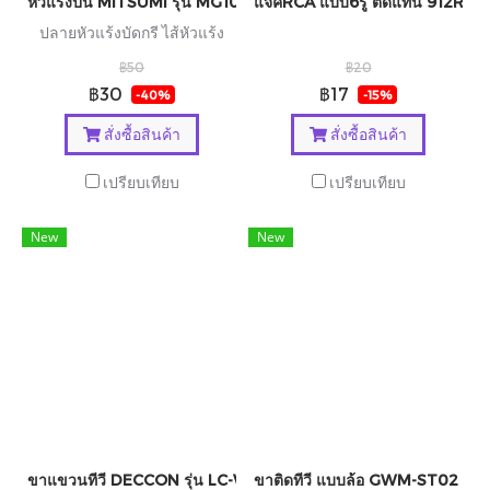
หัวแร้งปืน MITSUMI รุ่น MG10
แจ็คRCA แบบ6รู ติดแท่น 912R60
ปลายหัวแร้งบัดกรี ไส้หัวแร้ง
฿50
฿20
฿30
฿17
-40%
-15%
สั่งซื้อสินค้า
สั่งซื้อสินค้า
เปรียบเทียบ
เปรียบเทียบ
New
New
ขาแขวนทีวี DECCON รุ่น LC-W4
ขาติดทีวี แบบล้อ GWM-ST02 อุปกร