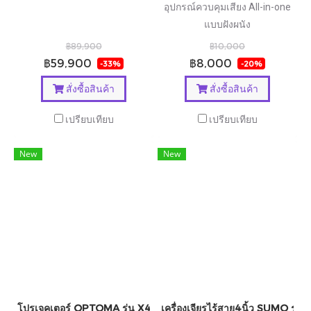
อุปกรณ์ควบคุมเสียง All-in-one
แบบฝังผนัง
฿89,900
฿10,000
฿59,900
฿8,000
-33%
-20%
สั่งซื้อสินค้า
สั่งซื้อสินค้า
เปรียบเทียบ
เปรียบเทียบ
New
New
โปรเจคเตอร์ OPTOMA รุ่น X400LVe
เครื่องเจียรไร้สาย4นิ้ว SUMO รุ่