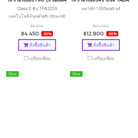
Class D ชิป TPA3255
คลาสH 1500watt x4
เทคโนโลยี PurePath Ultra-HD
กำลังขับสูง ประกันศูนย์ไทย
฿6,500
฿20,000
฿4,450
฿12,800
-32%
-36%
สั่งซื้อสินค้า
สั่งซื้อสินค้า
เปรียบเทียบ
เปรียบเทียบ
New
New