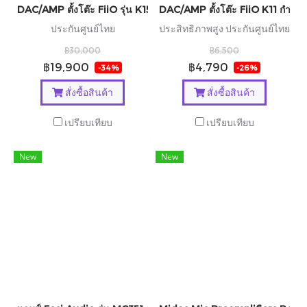
DAC/AMP ตั้งโต๊ะ FiiO รุ่น K15 ชิป AKM AK4497S *2 รองรับ MQ
DAC/AMP ตั้งโต๊ะ FiiO K11 กำลังข
ประกันศูนย์ไทย
ประสิทธิภาพสูง ประกันศูนย์ไทย
฿30,000
฿6,500
฿19,900
฿4,790
-34%
-26%
สั่งซื้อสินค้า
สั่งซื้อสินค้า
เปรียบเทียบ
เปรียบเทียบ
New
New