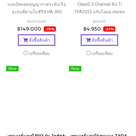
แอมป์หลอดสุญญากาศระดับเรือ
ClassD 2 Channel ชิป TI
ธงรุ่นที่สามในซีรีส์ HA-300
TPA3255 ปรับโหมด stereo
แบบ Direct Heated Triode
และ mono ได้
฿200,000
฿6,500
ประกันศูนย์ไทย
฿149,000
฿4,950
-26%
-24%
สั่งซื้อสินค้า
สั่งซื้อสินค้า
เปรียบเทียบ
เปรียบเทียบ
New
New
เพาเวอร์แอมป์ FiiO รุ่น JadeAudio Level 1
เพาเวอร์แอมป์4ชาแนล TADA รุ่น