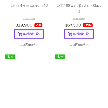
2 และ 4 ชาแนล ขนาด1U
2x11100 watt @2ohm - Class
D
฿31,900
฿50,000
฿29,900
฿37,500
-6%
-25%
สั่งซื้อสินค้า
สั่งซื้อสินค้า
เปรียบเทียบ
เปรียบเทียบ
New
New