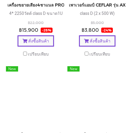
เครื่องขยายเสียง4ชาแนล PROPLUS รุ่น DK41400
เพาเวอร์แอมป์ CEFLAR รุ่น AX40
4* 2250วัตต์ class D ขนาด1U
class D (2 x 500 W)
฿22,000
฿5,000
฿15,900
฿3,800
-28%
-24%
สั่งซื้อสินค้า
สั่งซื้อสินค้า
เปรียบเทียบ
เปรียบเทียบ
New
New