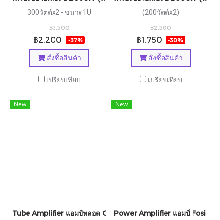
300วัตต์x2 - ขนาด1U
(200วัตต์x2)
฿3,500
฿2,500
฿2,200
฿1,750
-37%
-30%
สั่งซื้อสินค้า
สั่งซื้อสินค้า
เปรียบเทียบ
เปรียบเทียบ
New
New
Tube Amplifier แอมป์หลอด Cayin รุ่น HA-300MK3
Power Amplifier แอมป์ Fosi Au