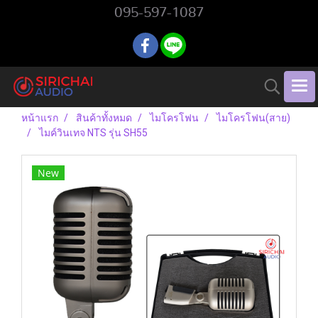
095-597-1087
หน้าแรก
สินค้าทั้งหมด
ไมโครโฟน
ไมโครโฟน(สาย)
ไมค์วินเทจ NTS รุ่น SH55
New