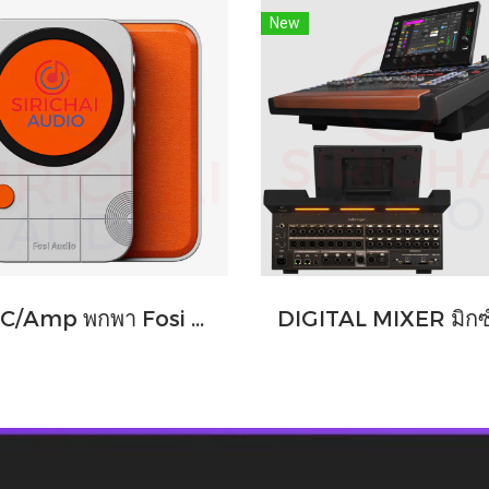
New
DAC/Amp พกพา Fosi Audio รุ่น MD3 ชิปDAC เรือธง ESS ES9039Q2M