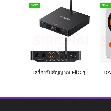
New
New
เครื่องรับสัญญาณ FiiO รุ่น BR15 R2R