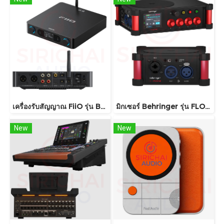
เครื่องรับสัญญาณ FiiO รุ่น BR15 R2R
มิกเซอร์ Behringer รุ่น FLOW 4V
New
New