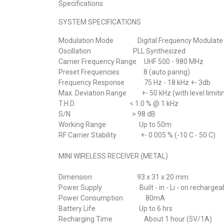
Specifications
SYSTEM SPECIFICATIONS
Modulation Mode Digital Frequency Modulat
Oscillation PLL Synthesized
Carrier Frequency Range UHF 500 - 980 MHz
Preset Frequencies 8 (auto paring)
Frequency Response 75 Hz - 18 kHz +- 3db
Max. Deviation Range +- 50 kHz (with level limiti
T.H.D. < 1.0 % @ 1 kHz
S/N > 98 dB
Working Range Up to 50m
RF Carrier Stability +- 0.005 % (-10 C - 50 C)
MINI WIRELESS RECEIVER (METAL)
Dimension 93 x 31 x 20 mm
Power Supply Built - in - Li - on rechargeabl
Power Consumption 80mA
Battery Life Up to 6 hrs
Recharging Time About 1 hour (5V/1A)