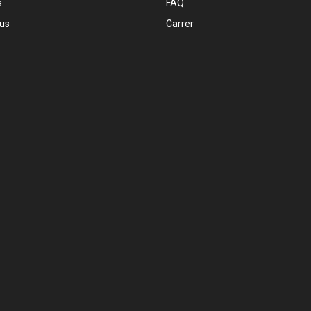
s
FAQ
 us
Carrer