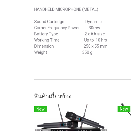
HANDHELD MICROPHONE (METAL)
Sound Cartridge Dynamic
Carrier Frequency Power 30mw
Battery Type 2 x AA size
Working Time Up to 10 hrs
Dimension 250 x 55 mm
Weight 350 g
สินค้าเกี่ยวข้อง
New
New