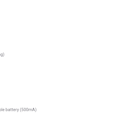
e
ng)
e battery (500mA)