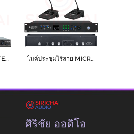
ไมค์ลอย4ตัว MICROTECH รุ่น MT333A (4CH)
ไมค์ประชุมไร้สาย MICROTECH รุ่น Microsys G1 , G2 , G3
ศิริชัย ออดิโอ