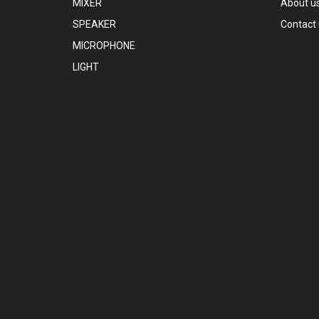
MIXER
About u
SPEAKER
Contact
MICROPHONE
LIGHT