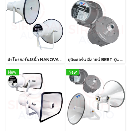
ลำโพงฮอร์น15นิ้ว NANOVA รุ่น SV359i พร้อมยูนิต120วัตต์
ยูนิตฮอร์น มีลายน์ BEST รุ่น AU300
New
New