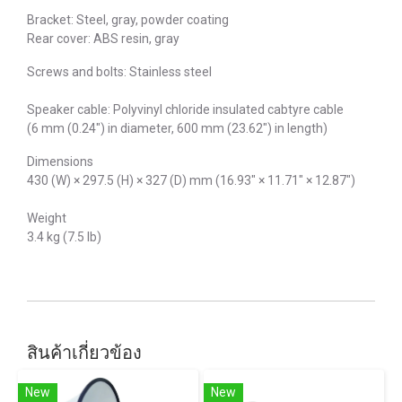
Bracket: Steel, gray, powder coating
Rear cover: ABS resin, gray
Screws and bolts: Stainless steel
Speaker cable: Polyvinyl chloride insulated cabtyre cable
(6 mm (0.24") in diameter, 600 mm (23.62") in length)
Dimensions
430 (W) × 297.5 (H) × 327 (D) mm (16.93" × 11.71" × 12.87")
Weight
3.4 kg (7.5 lb)
สินค้าเกี่ยวข้อง
New
New