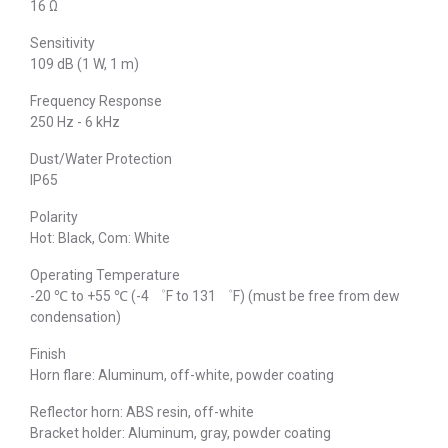
16 Ω
Sensitivity
109 dB (1 W, 1 m)
Frequency Response
250 Hz - 6 kHz
Dust/Water Protection
IP65
Polarity
Hot: Black, Com: White
Operating Temperature
-20 ℃ to +55 ℃ (-4 ゜F to 131 ゜F) (must be free from dew
condensation)
Finish
Horn flare: Aluminum, off-white, powder coating
Reflector horn: ABS resin, off-white
Bracket holder: Aluminum, gray, powder coating