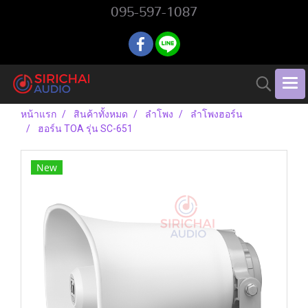
095-597-1087
หน้าแรก
สินค้าทั้งหมด
ลำโพง
ลำโพงฮอร์น
ฮอร์น TOA รุ่น SC-651
New