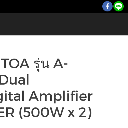
 TOA รุ่น A-
Dual
ital Amplifier
ER (500W x 2)