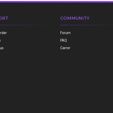
ORT
COMMUNITY
order
Forum
s
FAQ
 us
Carrer