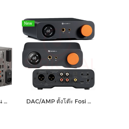
New
เครื่องเล่นเพลง FiiO รุ่น R9 สตรีมมิ่งตั้งโต๊ะ DAP+DAC+AMP ครบจบในตัวเดียว
DAC/AMP ตั้งโต๊ะ Fosi Audio ZH3 แบบ All-in-One