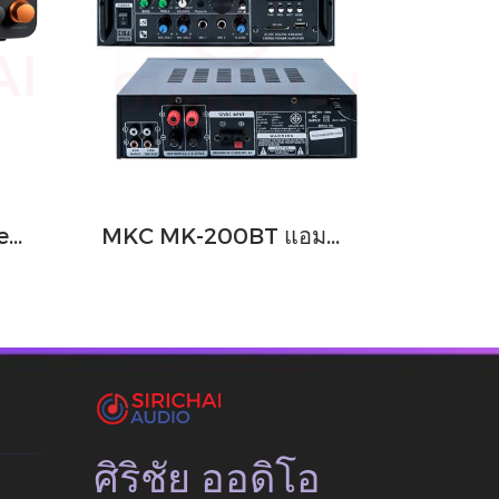
แอมป์หลอด Integrated Amplifier FOSI AUDIO รุ่น MC331
MKC MK-200BT แอมป์บลูทูธ AC DC แอมป์ คาราโอเกะ 50W สเตอริโอ Bluetooth HI-FI Amplifier Aux USB Amp
ศิริชัย ออดิโอ