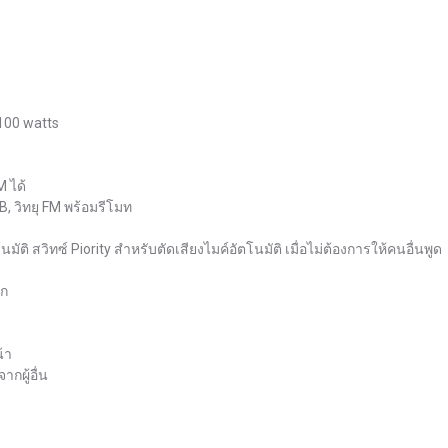
 100 watts
M ได้
B, วิทยุ FM พร้อมรีโมท
โนมัติ สวิทซ์ Piority สำหรับตัดเสียงไมค์อัตโนมัติ เมื่อไม่ต้องการให้คนอื่นพูด
ตก
้า
ากผู้อื่น