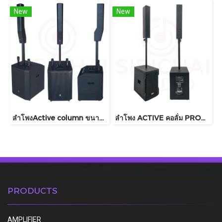
New
New
ลำโพงActive column ขนาด15นิ้ว Soundit รุ่น Sv60 pro
ลำโพง ACTIVE คอลั่ม PROPLUS รุ่น UZ12
PRODUCTS
AMPLIFIER