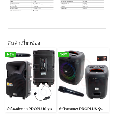
สินค้าเกี่ยวข้อง
New
New
ลำโพงล้อลาก PROPLUS รุ่น GX12
ลำโพงพกพา PROPLUS รุ่น GA8 บลูทูธ