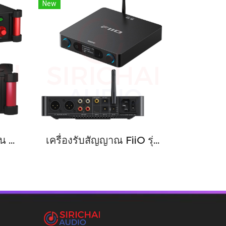
New
มิกเซอร์ Behringer รุ่น FLOW 4V
เครื่องรับสัญญาณ FiiO รุ่น BR15 R2R