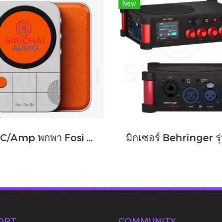
New
DAC/Amp พกพา Fosi Audio รุ่น MD3 ชิปDAC เรือธง ESS ES9039Q2M
ORT
COMMUNITY