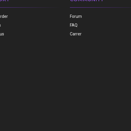
order
Forum
s
FAQ
 us
Carrer