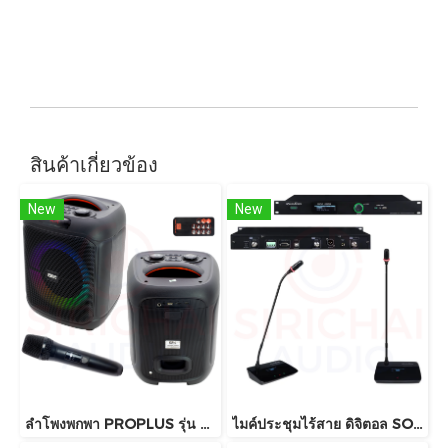
สินค้าเกี่ยวข้อง
New
New
ลำโพงพกพา PROPLUS รุ่น GA8 บลูทูธ
ไมค์ประชุมไร้สาย ดิจิตอล SOUNDVISION รุ่น DWS-2000M , DWS-2000C , DWS-2000D