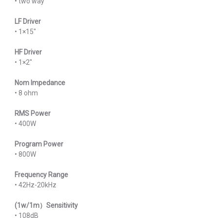
• two way
LF Driver
• 1×15″
HF Driver
• 1×2″
Nom Impedance
• 8 ohm
RMS Power
• 400W
Program Power
• 800W
Frequency Range
• 42Hz-20kHz
(1w/1m）Sensitivity
• 108dB