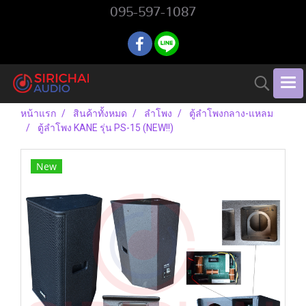
095-597-1087
หน้าแรก
สินค้าทั้งหมด
ลำโพง
ตู้ลำโพงกลาง-แหลม
ตู้ลำโพง KANE รุ่น PS-15 (NEW!!)
New