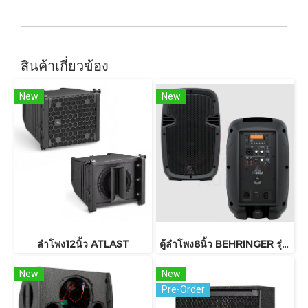
สินค้าเกี่ยวข้อง
New
New
ลำโพง12นิ้ว ATLAST
ตู้ลำโพง8นิ้ว BEHRINGER รุ่น PK108A , PK108
New
New
Pre-Order