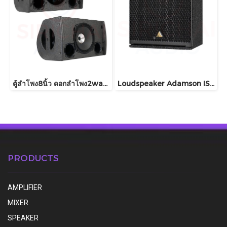
ตู้ลำโพง8นิ้ว ดอกลำโพง2way รุ่น X8
Loudspeaker Adamson IS5c
PRODUCTS
AMPLIFIER
MIXER
SPEAKER