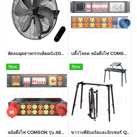
พัดลมอุตสาหกรรมติดผนัง20นิ้ว SMART TECH รุ่น GL-55-4
ปลั๊กโหลด หม้อดึงไฟ COMSON รุ่น AEC649 (POWER LOAD CENTER 8Way+5V USB) 2เฟส
New
New
หม้อดึงไฟ COMSON รุ่น AEC639
ขาวางคีย์บอร์ดและมิกเซอร์ QuikLok รุ่น WS421