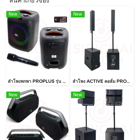
สินค้าเกี่ยวข้อง
New
New
ลำโพงพกพา PROPLUS รุ่น GA8 บลูทูธ
ลำโพง ACTIVE คอลั่ม PROPLUS รุ่น UZ12
New
New