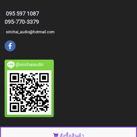
095 597 1087
095-770-3379
sirichai_audio@hotmail.com
@sirichaiaudio
© Copyright 2015 All right reserved. MakeWebEasy.com
สั่งซื้อสินค้า