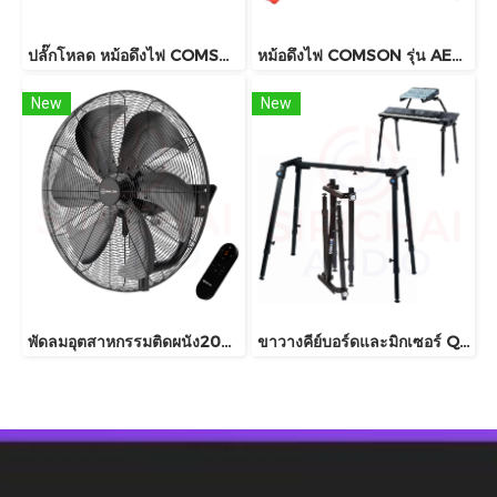
ปลั๊กโหลด หม้อดึงไฟ COMSON รุ่น AEC649 (POWER LOAD CENTER 8Way+5V USB) 2เฟส
หม้อดึงไฟ COMSON รุ่น AEC639
New
New
พัดลมอุตสาหกรรมติดผนัง20นิ้ว SMART TECH รุ่น GL-55-4
ขาวางคีย์บอร์ดและมิกเซอร์ QuikLok รุ่น WS421