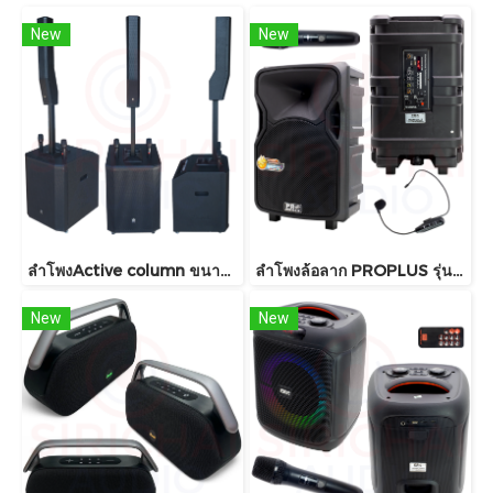
New
New
ลำโพงActive column ขนาด15นิ้ว Soundit รุ่น Sv60 pro
ลำโพงล้อลาก PROPLUS รุ่น GX12
New
New