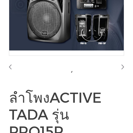
ลำโพงACTIVE
TADA รุ่น
PRO15P