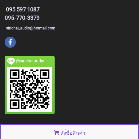
095 597 1087
095-770-3379
sirichai_audio@hotmail.com
@sirichaiaudio
© Copyright 2015 All right reserved. MakeWebEasy.com
สั่งซื้อสินค้า