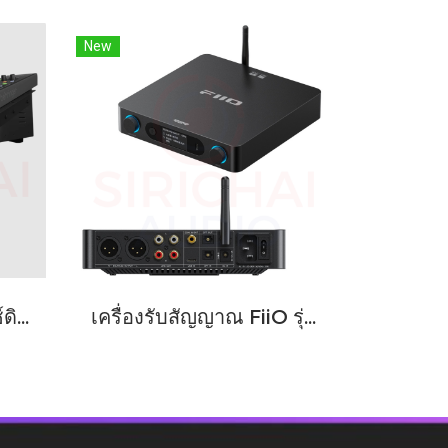
New
DIGITAL MIXER มิกซ์ดิจิตอล Behringer รุ่น WING COMPACT
เครื่องรับสัญญาณ FiiO รุ่น BR15 R2R