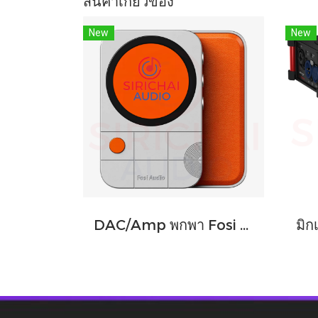
สินค้าเกี่ยวข้อง
New
New
DAC/Amp พกพา Fosi Audio รุ่น MD3 ชิปDAC เรือธง ESS ES9039Q2M