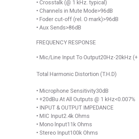
• Crosstalk (@ 1 kHz. typical)
• Channels in Mute Mode>96dB
• Foder cut-off (rel. O mark)>96dB
• Aux Sends>86dB
FREQUENCY RESPONSE
• Mic/Line Input To Output20Hz-20kHz (+ 
Total Harmonic Distortion (T.H.D)
• Microphone Sensitivity30dB
• +20dBu At All Outputs @ 1 kHz<0.007℅
• INPUT & OUTPUT IMPEDANCE
• MIC Input2.4k Ohms
• Mono lnput11k Ohms
• Stereo Input100k Ohms