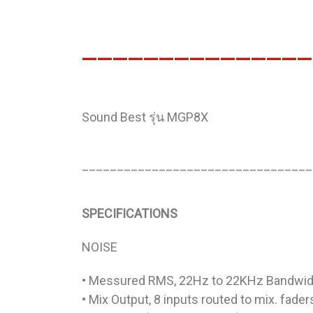
_______________
Sound Best รุ่น MGP8X
_________________________________
SPECIFICATIONS
NOISE
• Messured RMS, 22Hz to 22KHz Bandwi
• Mix Output, 8 inputs routed to mix. fade