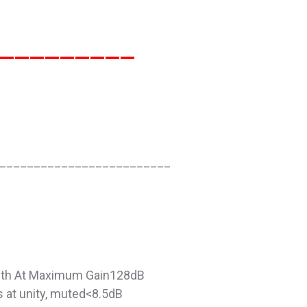
_________
_________________________
dth At Maximum Gain128dB
rs at unity, muted<8.5dB