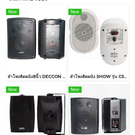
New
New
ลำโพงติดผนัง8นิ้ว DECCON รุ่น PV8 , PV8t ราคาต่อคู่ 800วัต์ พร้อมขาแขวน
ลำโพงติดผนัง SHOW รุ่น CSB-20T , CSB-20
New
New