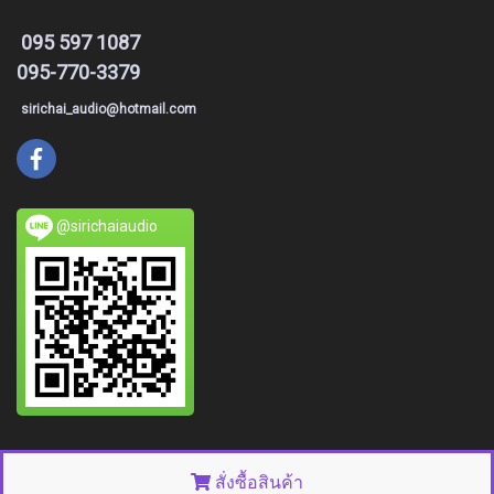
095 597 1087
095-770-3379
sirichai_audio@hotmail.com
@sirichaiaudio
© Copyright 2015 All right reserved. MakeWebEasy.com
สั่งซื้อสินค้า