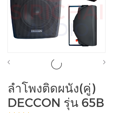
ลำโพงติดผนัง(คู่)
DECCON รุ่น 65B