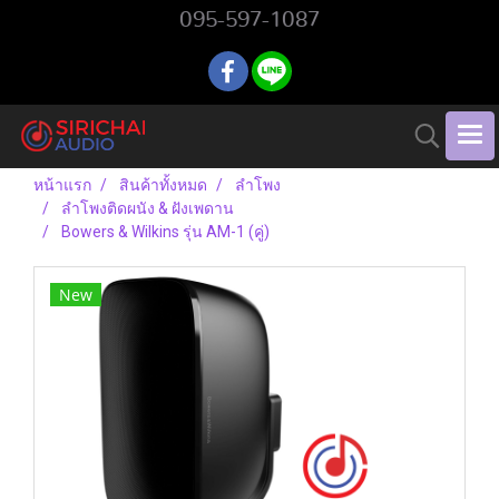
095-597-1087
หน้าแรก
สินค้าทั้งหมด
ลำโพง
ลำโพงติดผนัง & ฝังเพดาน
Bowers & Wilkins รุ่น AM-1 (คู่)
New