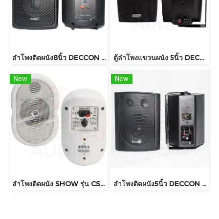
ลำโพงติดผนัง8นิ้ว DECCON รุ่น PV8 , PV8t ราคาต่อคู่ 800วัต์ พร้อมขาแขวน
ตู้ลำโพงแขวนผนัง 5นิ้ว DECCON รุ่น SERN5B
New
New
ลำโพงติดผนัง SHOW รุ่น CSB-20T , CSB-20
ลำโพงติดผนัง5นิ้ว DECCON รุ่น SOON 5V