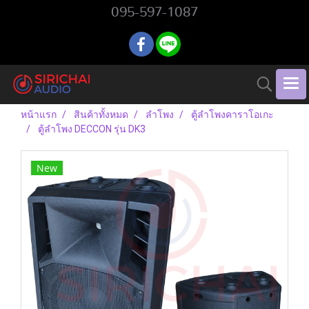
095-597-1087
หน้าแรก
สินค้าทั้งหมด
ลำโพง
ตู้ลำโพงคาราโอเกะ
ตู้ลำโพง DECCON รุ่น DK3
New