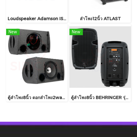
Loudspeaker Adamson IS5c
ลำโพง12นิ้ว ATLAST
New
New
ตู้ลำโพง8นิ้ว ดอกลำโพง2way รุ่น X8
ตู้ลำโพง8นิ้ว BEHRINGER รุ่น PK108A , PK108