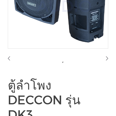
ตู้ลำโพง
DECCON รุ่น
DK3