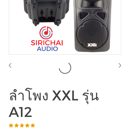
ลำโพง XXL รุ่น
A12