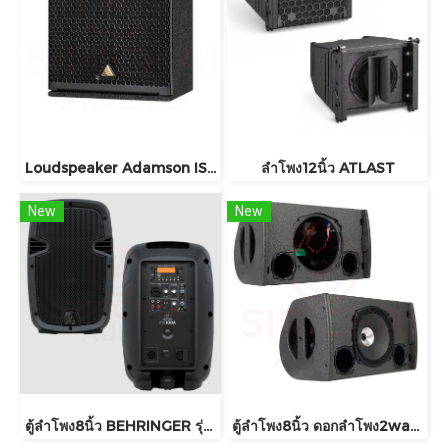
Loudspeaker Adamson IS5c
ลำโพง12นิ้ว ATLAST
New
New
ตู้ลำโพง8นิ้ว BEHRINGER รุ่น PK108A , PK108
ตู้ลำโพง8นิ้ว ดอกลำโพง2way รุ่น X8