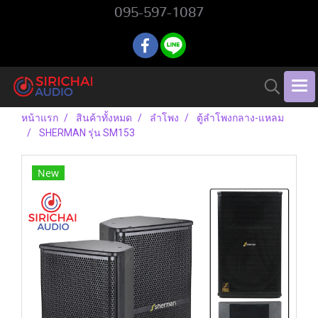
095-597-1087
หน้าแรก
สินค้าทั้งหมด
ลำโพง
ตู้ลำโพงกลาง-แหลม
SHERMAN รุ่น SM153
New