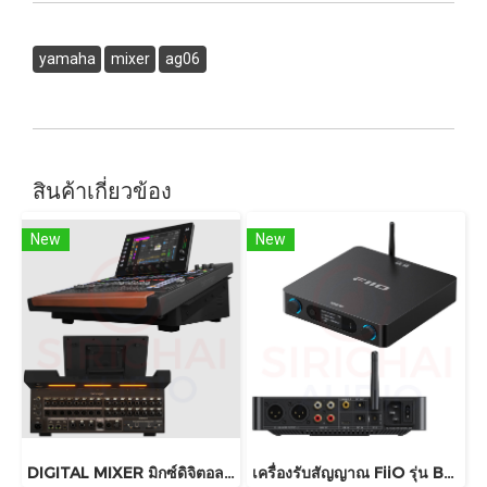
yamaha
mixer
ag06
สินค้าเกี่ยวข้อง
New
New
DIGITAL MIXER มิกซ์ดิจิตอล Behringer รุ่น WING COMPACT
เครื่องรับสัญญาณ FiiO รุ่น BR15 R2R