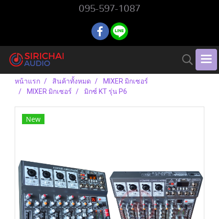
095-597-1087
หน้าแรก
สินค้าทั้งหมด
MIXER มิกเซอร์
MIXER มิกเซอร์
มิกซ์ KT รุ่น P6
New