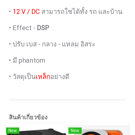
•
12 V / DC
สามารถใชได้ทั้ง รถ และบ้าน
• Effect -
DSP
• ปรับ เบส - กลาง - แหลม อิสระ
• มี phantom
• วัสดุเป็น
เหล็ก
อย่างดี
สินค้าเกี่ยวข้อง
New
New