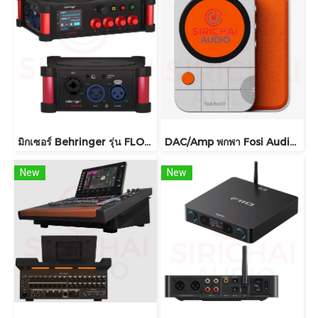
มิกเซอร์ Behringer รุ่น FLOW 4V
DAC/Amp พกพา Fosi Audio รุ่น MD3 ชิปDAC เรือธง ESS ES9039Q2M
New
New