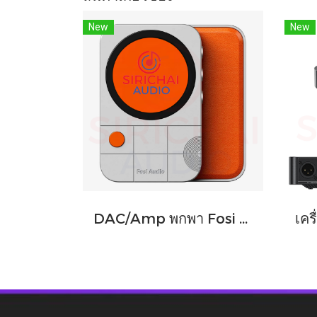
New
New
DAC/Amp พกพา Fosi Audio รุ่น MD3 ชิปDAC เรือธง ESS ES9039Q2M