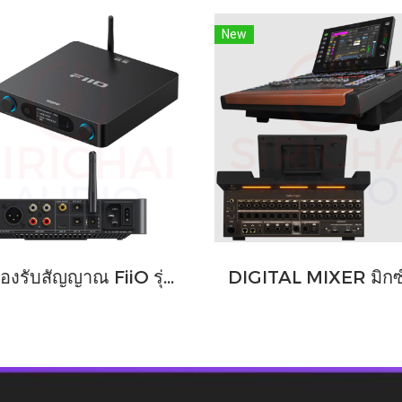
New
เครื่องรับสัญญาณ FiiO รุ่น BR15 R2R