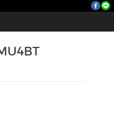
น MU4BT