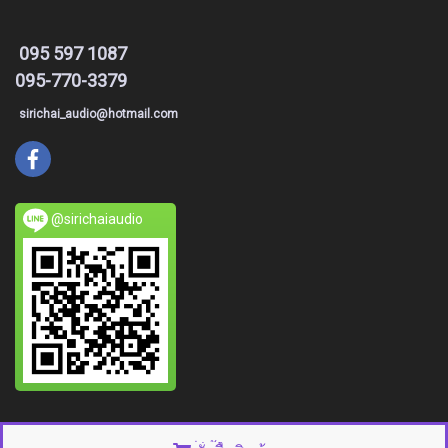
095 597 1087
095-770-3379
sirichai_audio@hotmail.com
@sirichaiaudio
© Copyright 2015 All right reserved. MakeWebEasy.com