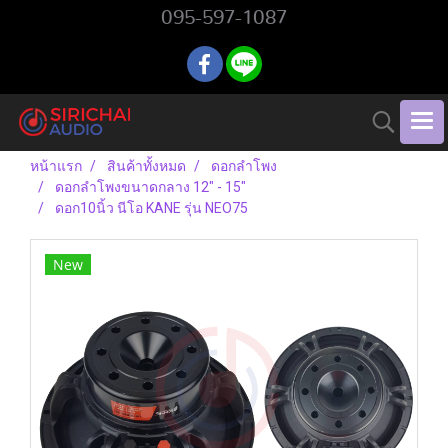
095-597-1087
หน้าแรก
สินค้าทั้งหมด
ดอกลำโพง
ดอกลำโพงขนาดกลาง 12" - 15"
ดอก10นิ้ว นีโอ KANE รุ่น NEO75
New