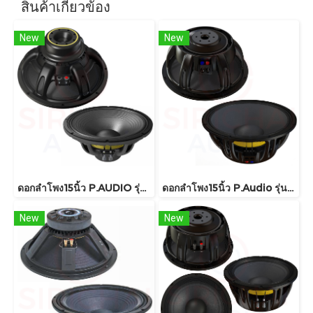
สินค้าเกี่ยวข้อง
New
New
ดอกลำโพง15นิ้ว P.AUDIO รุ่น GM15-88N
ดอกลำโพง15นิ้ว P.Audio รุ่น 15FT-76MB
New
New