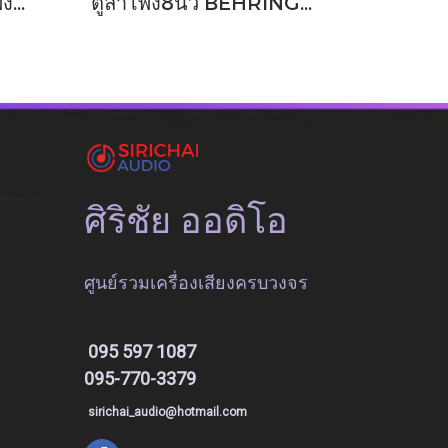
ตู้ลำโพง8นิ้ว ดอกลำโพง2way รุ่น X8
ตู้ลำโพง8นิ้ว BEHRINGER รุ่น PK108A , PK108
ศิริชัย ออดิโอ
ศูนย์รวมเครื่องเสียงครบวงจร
095 597 1087
095-770-3379
sirichai_audio@hotmail.com