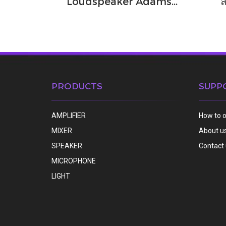
Loudspeaker Adamson IS5c
ล
PRODUCTS
SUPP
AMPLIFIER
How to 
MIXER
About u
SPEAKER
Contact
MICROPHONE
LIGHT