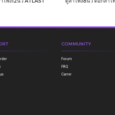
ำโพง12นิ้ว ATLAST
ORT
COMMUNITY
order
Forum
s
FAQ
 us
Carrer