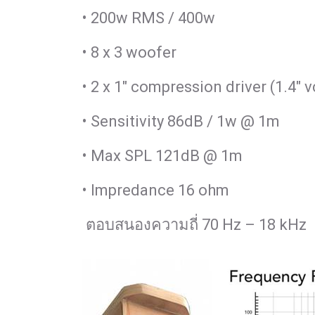
• 200w RMS / 400w
• 8 x 3 woofer
• 2 x 1" compression driver (1.4" v
• Sensitivity 86dB / 1w @ 1m
• Max SPL 121dB @ 1m
• Impredance 16 ohm
ตอบสนองความถี่ 70 Hz – 18 kHz