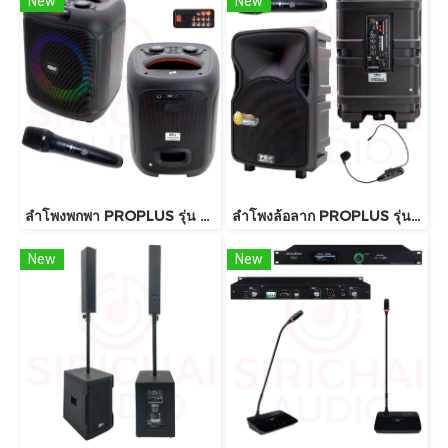
New
New
ลำโพงพกพา PROPLUS รุ่น GA8 บลูทูธ
ลำโพงล้อลาก PROPLUS รุ่น GX12
New
New