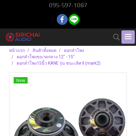
095-597-1087
หน้าแรก
สินค้าทั้งหมด
ดอกลำโพง
ดอกลำโพงขนาดกลาง 12" - 15"
ดอกลำโพง15นิ้ว KANE รุ่น ชนะเลิศ II (mark2)
New