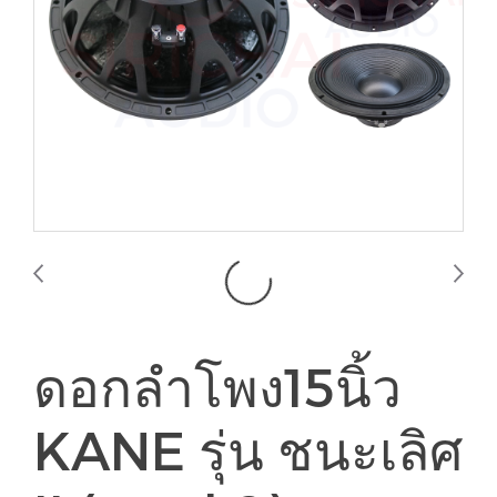
ดอกลำโพง15นิ้ว
KANE รุ่น ชนะเลิศ