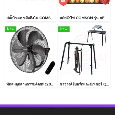
ปลั๊กโหลด หม้อดึงไฟ COMSON รุ่น AEC649 (POWER LOAD CENTER 8Way+5V USB) 2เฟส
หม้อดึงไฟ COMSON รุ่น AEC639
New
New
พัดลมอุตสาหกรรมติดผนัง20นิ้ว SMART TECH รุ่น GL-55-4
ขาวางคีย์บอร์ดและมิกเซอร์ QuikLok รุ่น WS421