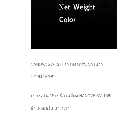
NANOVA SV-158I ลำโพงฮอร์น นาโนวา
HORN 15"x8"
ปากฮอร์น 15x8 นิ้ว เหลี่ยม NANOVA SV-158I
ลำโพงฮอร์น นาโนวา