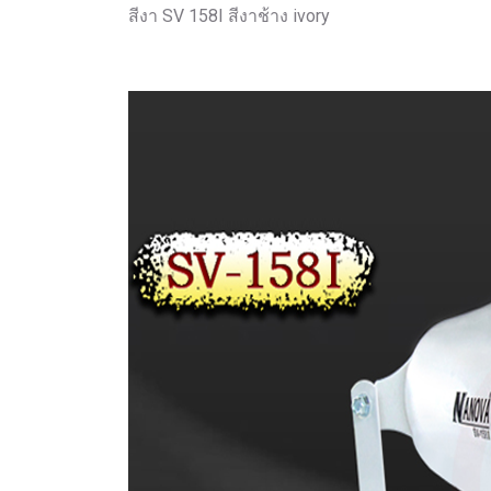
สีงา SV 158I สีงาช้าง ivory