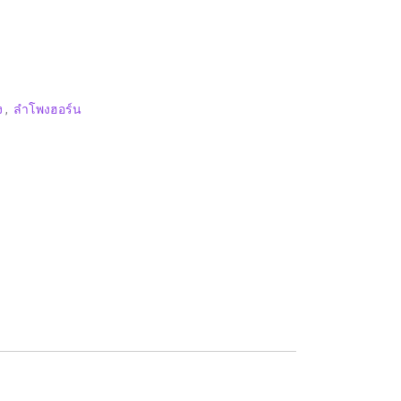
ง
,
ลำโพงฮอร์น