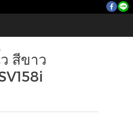
้ว สีขาว
SV158i