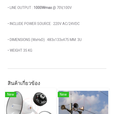
• LINE OUTPUT :
1000Wmax
@ 70V,100V
• INCLUDE POWER SOURCE : 220V AC/24VDC
• DIMENSIONS (WxHxD) : 483x133x475 MM. 3U
• WEIGHT 35 KG
สินค้าเกี่ยวข้อง
New
New