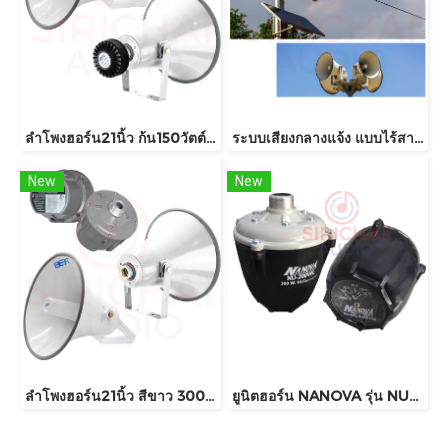
ลำโพงฮอร์น21นิ้ว ก้น150วัตต์ BEST รุ่น AH21 AU180
ระบบเสียงกลางแจ้ง แบบไร้สาย ลำโพงฮอร์นพลังงานแสงอาทิตย์ HORN SOLAR CELL
New
New
ลำโพงฮอร์น21นิ้ว สีขาว 300วัตต์ BEST รุ่น AH21 AU300
ยูนิตฮอร์น NANOVA รุ่น NU200WL (มีลายน์)