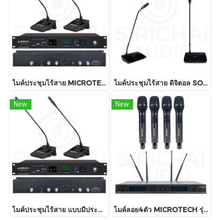
ไมค์ประชุมไร้สาย MICROTECH รุ่น Microsys G1 , G2 , G3
ไมค์ประชุมไร้สาย ดิจิตอล SOUNDVISION รุ่น DWS-2000M , DWS-2000C , DWS-2000D
New
New
ไมค์ประชุมไร้สาย แบบมีประธาน MICROTECH รุ่น MICROSYS (มีแบตเตอรีในตัว)
ไมค์ลอย4ตัว MICROTECH รุ่น MT333A (4CH)