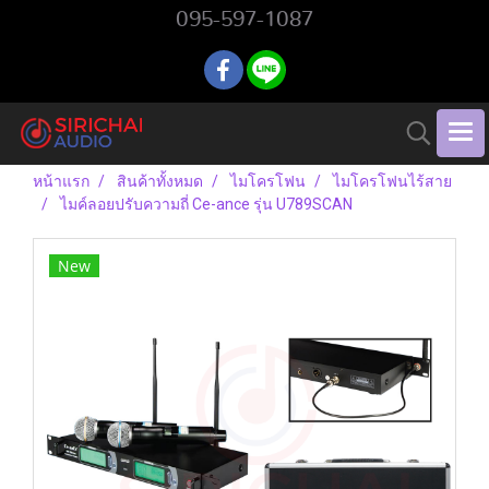
095-597-1087
หน้าแรก
สินค้าทั้งหมด
ไมโครโฟน
ไมโครโฟนไร้สาย
ไมค์ลอยปรับความถี่ Ce-ance รุ่น U789SCAN
New