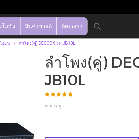
รโมชั่น
สินค้าขายดี
ติดต่อเรา
าโอเกะ
ลำโพง(คู่) DECCON รุ่น JB10L
ลำโพง(คู่) DE
JB10L
ราคา / คู่