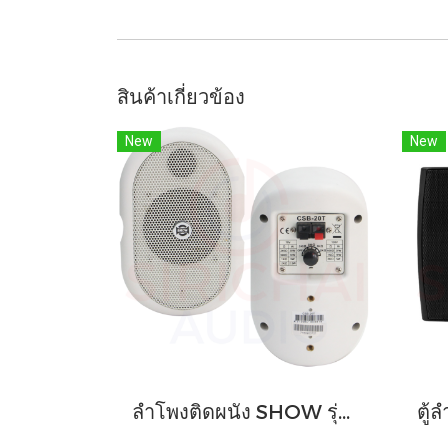
สินค้าเกี่ยวข้อง
New
New
ลำโพงติดผนัง SHOW รุ่น CSB-20T , CSB-20