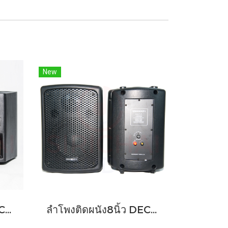
New
ลำโพงติดผนัง5นิ้ว DECCON รุ่น SOON 5V
ลำโพงติดผนัง8นิ้ว DECCON รุ่น PV8 , PV8t ราคาต่อคู่ 800วัต์ พร้อมขาแขวน