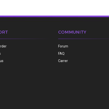
ORT
COMMUNITY
order
Forum
s
FAQ
 us
Carrer