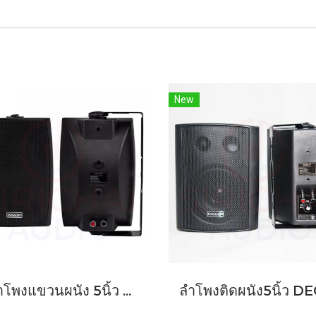
New
ตู้ลำโพงแขวนผนัง 5นิ้ว DECCON รุ่น SERN5B