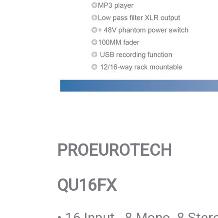
PROEUROTECH
QU16FX
• 16 Input , 8 Mono, 8 Ster