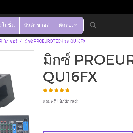
รโมชั่น
สินค้าขายดี
ติดต่อเรา
 มิกเซอร์
มิกซ์ PROEUROTECH รุ่น QU16FX
มิกซ์ PROEUR
QU16FX
แถมฟรี !! ปีกยึด rack