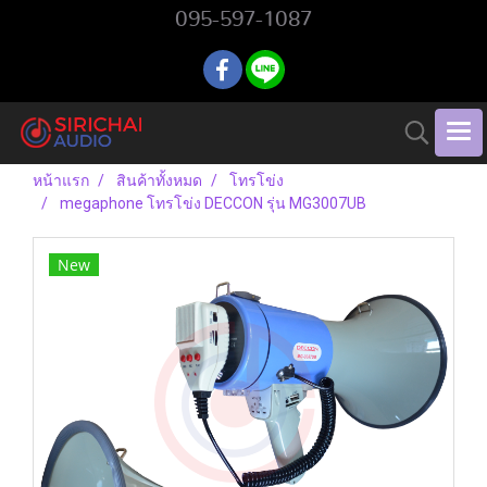
095-597-1087
หน้าแรก
สินค้าทั้งหมด
โทรโข่ง
megaphone โทรโข่ง DECCON รุ่น MG3007UB
New