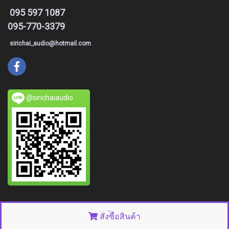
095 597 1087
095-770-3379
sirichai_audio@hotmail.com
@sirichaiaudio
© Copyright 2015 All right reserved. MakeWebEasy.com
สั่งซื้อสินค้า
Powered by
MakeWebEasy.com