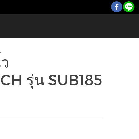
้ว
 รุ่น SUB185