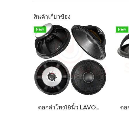
สินค้าเกี่ยวข้อง
New
New
ดอกลำโพง18นิ้ว LAVOCE รุ่น SAF184.02