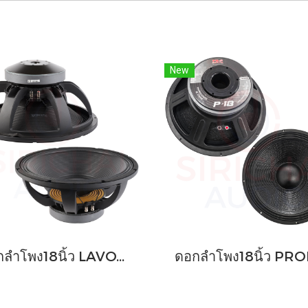
New
ดอกลำโพง18นิ้ว LAVOCE รุ่น SAF184.03