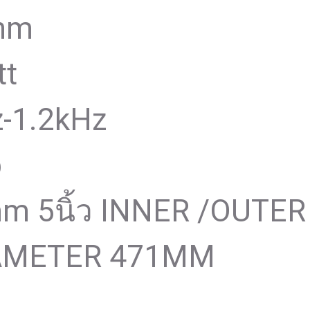
ohm
tt
z-1.2kHz
b
5mm 5นิ้ว INNER /OUTER
IAMETER 471MM