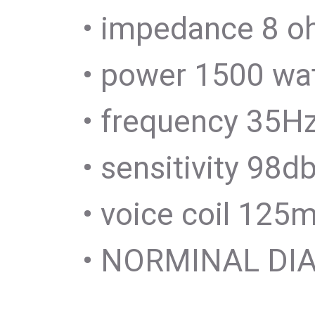
• impedance 8 
• power 1500 wa
• frequency 35H
• sensitivity 98d
• voice coil 12
• NORMINAL D