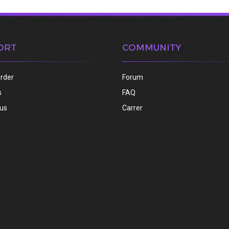
ORT
COMMUNITY
order
Forum
s
FAQ
 us
Carrer