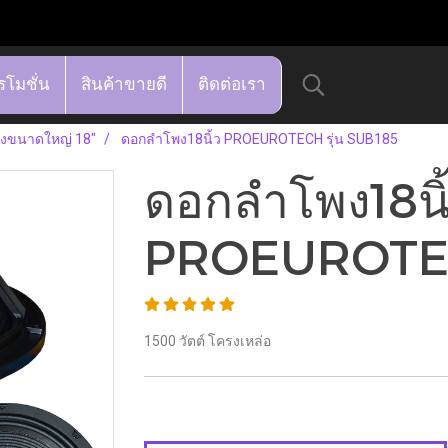
รโมชั่น
สินค้าขายดี
ติดต่อเรา
งขนาดใหญ่ 18"
ดอกลำโพง18นิ้ว PROEUROTECH รุ่น SUB185
ดอกลำโพง18นิ
PROEUROTECH
1500 วัตต์ โครงเหล่อ