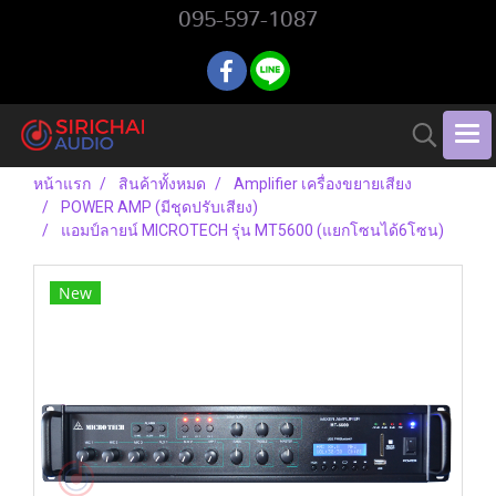
095-597-1087
หน้าแรก
สินค้าทั้งหมด
Amplifier เครื่องขยายเสียง
POWER AMP (มีชุดปรับเสียง)
แอมป์ลายน์ MICROTECH รุ่น MT5600 (แยกโซนได้6โซน)
New