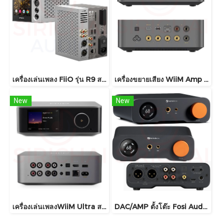
เครื่องเล่นเพลง FiiO รุ่น R9 สตรีมมิ่งตั้งโต๊ะ DAP+DAC+AMP ครบจบในตัวเดียว
เครื่องขยายเสียง WiiM Amp Ultra
New
New
เครื่องเล่นเพลงWiiM Ultra สตรีมมิ่งแบบดิจิทัล
DAC/AMP ตั้งโต๊ะ Fosi Audio ZH3 แบบ All-in-One