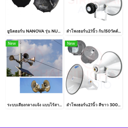
ยูนิตฮอร์น NANOVA รุ่น NU200WL (มีลายน์)
ลำโพงฮอร์น21นิ้ว ก้น150วัตต์ BEST รุ่น AH21 AU180
New
New
ระบบเสียงกลางแจ้ง แบบไร้สาย ลำโพงฮอร์นพลังงานแสงอาทิตย์ HORN SOLAR CELL
ลำโพงฮอร์น21นิ้ว สีขาว 300วัตต์ BEST รุ่น AH21 AU300