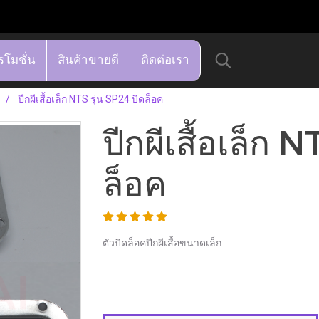
รโมชั่น
สินค้าขายดี
ติดต่อเรา
ปีกผีเสื้อเล็ก NTS รุ่น SP24 บิดล็อค
ปีกผีเสื้อเล็ก 
ล็อค
ตัวบิดล็อคปีกผีเสื้อขนาดเล็ก