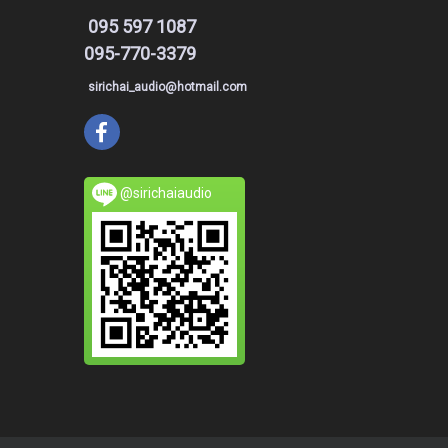
095 597 1087
095-770-3379
sirichai_audio@hotmail.com
@sirichaiaudio