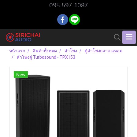
095-597-1087
หน้าแรก
สินค้าทั้งหมด
ลำโพง
ตู้ลำโพงกลาง-แหลม
ลำโพงคู่ Turbosound - TPX153
New