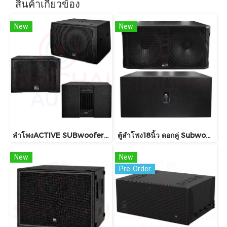
สินค้าเกี่ยวข้อง
New
New
ลำโพงACTIVE SUBwoofer ขนาด18นิ้ว TO18 PRO
ตู้ลำโพง18นิ้ว ดอกคู่ Subwoofer NPE รุ่น SUB-218P
New
New
Pre-Order