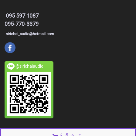
095 597 1087
095-770-3379
sirichai_audio@hotmail.com
@sirichaiaudio
© Copyright 2015 All right reserved. MakeWebEasy.com