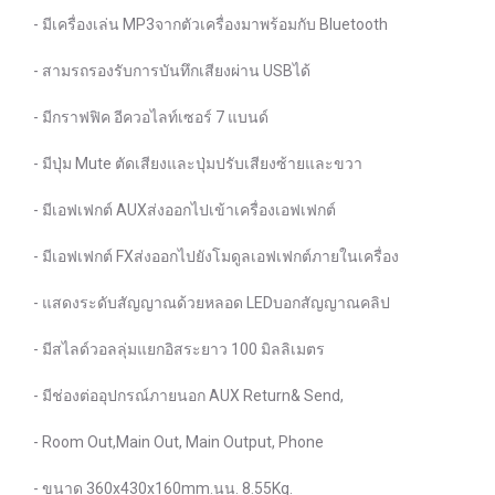
- มีเครื่องเล่น MP3จากตัวเครื่องมาพร้อมกับ Bluetooth
- สามรถรองรับการบันทึกเสียงผ่าน USBได้
- มีกราฟฟิค อีควอไลท์เซอร์ 7 แบนด์
- มีปุ่ม Mute ตัดเสียงและปุ่มปรับเสียงซ้ายและขวา
- มีเอฟเฟกต์ AUXส่งออกไปเข้าเครื่องเอฟเฟกต์
- มีเอฟเฟกต์ FXส่งออกไปยังโมดูลเอฟเฟกต์ภายในเครื่อง
- แสดงระดับสัญญาณด้วยหลอด LEDบอกสัญญาณคลิป
- มีสไลด์วอลลุ่มแยกอิสระยาว 100 มิลลิเมตร
- มีช่องต่ออุปกรณ์ภายนอก AUX Return& Send,
- Room Out,Main Out, Main Output, Phone
- ขนาด 360x430x160mm.นน. 8.55Kg.