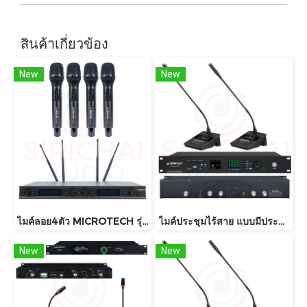
สินค้าเกี่ยวข้อง
New
New
ไมค์ลอย4ตัว MICROTECH รุ่น MT333A (4CH)
ไมค์ประชุมไร้สาย แบบมีประธาน MICROTECH รุ่น MICROSYS (มีแบตเตอรีในตัว)
New
New