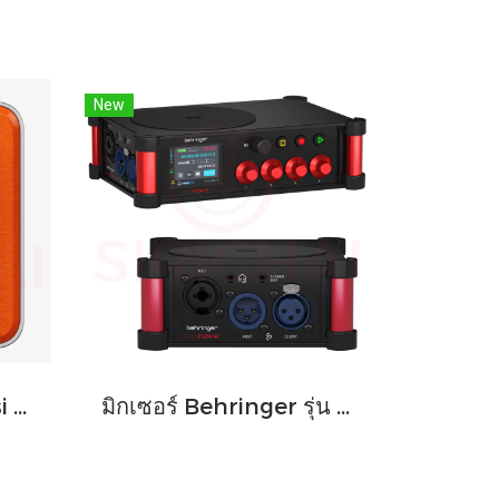
New
DAC/Amp พกพา Fosi Audio รุ่น MD3 ชิปDAC เรือธง ESS ES9039Q2M
มิกเซอร์ Behringer รุ่น FLOW 4V