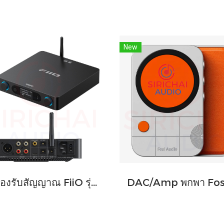
New
เครื่องรับสัญญาณ FiiO รุ่น BR15 R2R