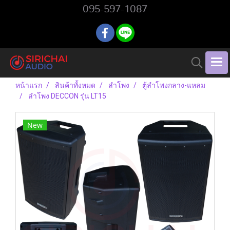
095-597-1087
หน้าแรก
สินค้าทั้งหมด
ลำโพง
ตู้ลำโพงกลาง-แหลม
ลำโพง DECCON รุ่น LT15
New