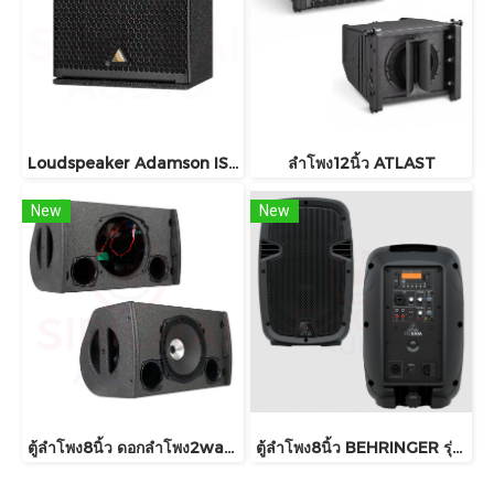
Loudspeaker Adamson IS5c
ลำโพง12นิ้ว ATLAST
New
New
ตู้ลำโพง8นิ้ว ดอกลำโพง2way รุ่น X8
ตู้ลำโพง8นิ้ว BEHRINGER รุ่น PK108A , PK108