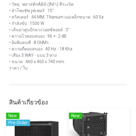
• วัสดุ : พลาสติกABS (สีดำ) สีระเบิด
• ลำโพงชัพวูฟเฟอร์ : 15"
• ทวิสเตอร์ : 44 MM. TItanium แม่เหล็กขนาด : 60 0z
• กำลังขับ : 1500 W
• เส้นม่าศูนบีกลางวอยซ์คอยล์ : 3"
• ความไวตอบสนอง : 96 +- 2 dB
• อิมพิแดนซี : 8 OHMร
• ความถี่ตอบสนอง : 40 Hz - 18 Khz
• เสียง 3 WAY - แบบ 3 ทาง
• ขนาด : 460 x 460 x 740 mm.
ราคา / ใบ
สินค้าเกี่ยวข้อง
New
New
Pre-Order