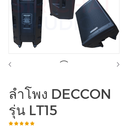
ลำโพง DECCON
รุ่น LT15