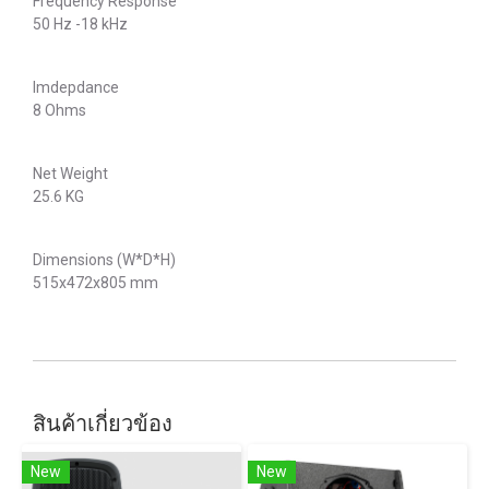
Frequency Response
50 Hz -18 kHz
Imdepdance
8 Ohms
Net Weight
25.6 KG
Dimensions (W*D*H)
515x472x805 mm
สินค้าเกี่ยวข้อง
New
New