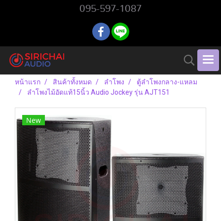
095-597-1087
หน้าแรก
สินค้าทั้งหมด
ลำโพง
ตู้ลำโพงกลาง-แหลม
ลำโพงไม้อัดแท้15นิ้ว Audio Jockey รุ่น AJT151
New