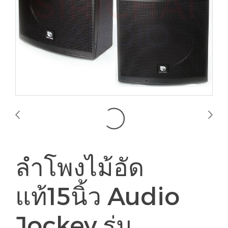
ลำโพงไม้อัด
แท้15นิ้ว Audio
Jockey รุ่น