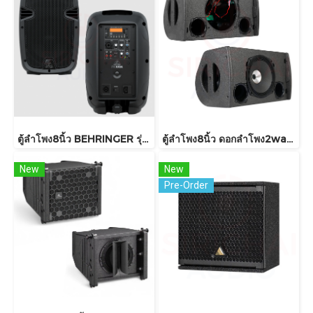
ตู้ลำโพง8นิ้ว BEHRINGER รุ่น PK108A , PK108
ตู้ลำโพง8นิ้ว ดอกลำโพง2way รุ่น X8
New
New
Pre-Order