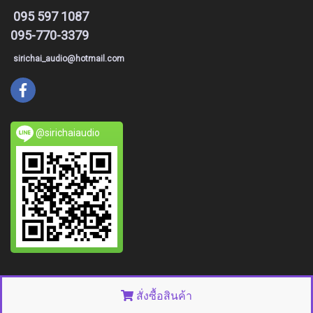
095 597 1087
095-770-3379
sirichai_audio@hotmail.com
@sirichaiaudio
© Copyright 2015 All right reserved. MakeWebEasy.com
สั่งซื้อสินค้า
Powered by
MakeWebEasy.com