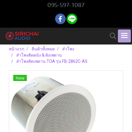
095-597-1087
หน้าแรก
สินค้าทั้งหมด
ลำโพง
ลำโพงติดผนัง & ฝังเพดาน
ลำโพงติดเพดาน TOA รุ่น FB-2862C-AS
New