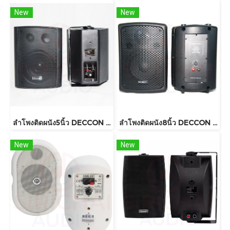
New
New
ลำโพงติดผนัง5นิ้ว DECCON รุ่น SOON 5V
ลำโพงติดผนัง8นิ้ว DECCON รุ่น PV8 , PV8t ราคาต่อคู่ 800วัต์ พร้อมขาแขวน
New
New