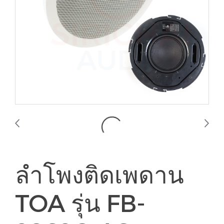
ลำโพงติดเพดาน
TOA รุ่น FB-