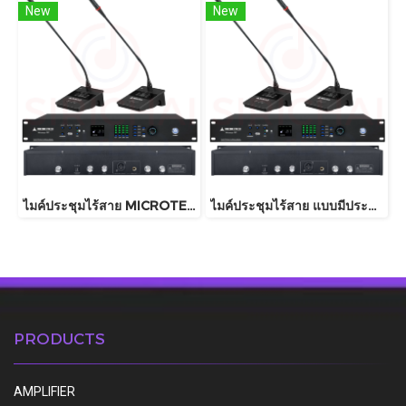
New
New
ไมค์ประชุมไร้สาย MICROTECH รุ่น Microsys G1 , G2 , G3
ไมค์ประชุมไร้สาย แบบมีประธาน MICROTECH รุ่น MICROSYS (มีแบตเตอรีในตัว)
PRODUCTS
AMPLIFIER