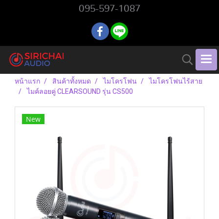
095-597-1087
หน้าแรก
สินค้าทั้งหมด
ไมโครโฟน
ไมโครโฟนไร้สาย
ไมค์ลอยคู่ CLEARSOUND รุ่น CS500
New