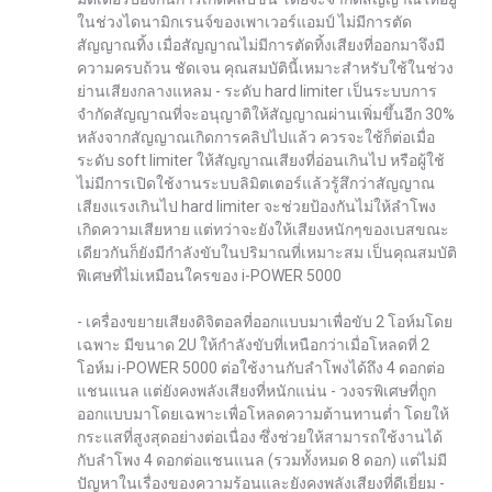
ในช่วงไดนามิกเรนจ์ของเพาเวอร์แอมป์ ไม่มีการตัด
สัญญาณทิ้ง เมื่อสัญญาณไม่มีการตัดทิ้งเสียงที่ออกมาจึงมี
ความครบถ้วน ชัดเจน คุณสมบัตินี้เหมาะสำหรับใช้ในช่วง
ย่านเสียงกลางแหลม - ระดับ hard limiter เป็นระบบการ
จำกัดสัญญาณที่จะอนุญาติให้สัญญาณผ่านเพิ่มขึ้นอีก 30%
หลังจากสัญญาณเกิดการคลิปไปแล้ว ควรจะใช้ก็ต่อเมื่อ
ระดับ soft limiter ให้สัญญาณเสียงที่อ่อนเกินไป หรือผู้ใช้
ไม่มีการเปิดใช้งานระบบลิมิตเตอร์แล้วรู้สึกว่าสัญญาณ
เสียงแรงเกินไป hard limiter จะช่วยป้องกันไม่ให้ลำโพง
เกิดความเสียหาย แต่ทว่าจะยังให้เสียงหนักๆของเบสขณะ
เดียวกันก็ยังมีกำลังขับในปริมาณที่เหมาะสม เป็นคุณสมบัติ
พิเศษที่ไม่เหมือนใครของ i-POWER 5000
- เครื่องขยายเสียงดิจิตอลที่ออกแบบมาเพื่อขับ 2 โอห์มโดย
เฉพาะ มีขนาด 2U ให้กำลังขับที่เหนือกว่าเมื่อโหลดที่ 2
โอห์ม i-POWER 5000 ต่อใช้งานกับลำโพงได้ถึง 4 ดอกต่อ
แชนแนล แต่ยังคงพลังเสียงที่หนักแน่น - วงจรพิเศษที่ถูก
ออกแบบมาโดยเฉพาะเพื่อโหลดความต้านทานต่ำ โดยให้
กระแสที่สูงสุดอย่างต่อเนื่อง ซึ่งช่วยให้สามารถใช้งานได้
กับลำโพง 4 ดอกต่อแชนแนล (รวมทั้งหมด 8 ดอก) แต่ไม่มี
ปัญหาในเรื่องของความร้อนและยังคงพลังเสียงที่ดีเยี่ยม -